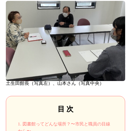
土生田館長（写真左）、山本さん（写真中央）
目 次
1.
図書館ってどんな場所？〜市民と職員の目線
から〜