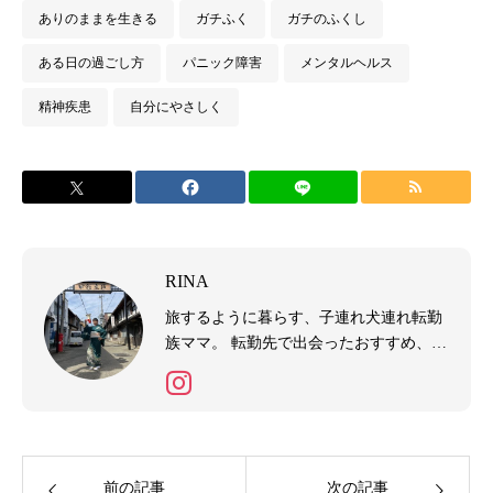
ありのままを生きる
ガチふく
ガチのふくし
ある日の過ごし方
パニック障害
メンタルヘルス
精神疾患
自分にやさしく
RINA
旅するように暮らす、子連れ犬連れ転勤
族ママ。 転勤先で出会ったおすすめ、飾
らない日常など、主にInstagramで発信を
しながら、転勤生活を旅のように楽しん
でいます♡ 岩手県出身。マルチスピーカ
ー・ライターとして活動中！ （ライター
活動期間：2022.3.15～2023.5.11）
前の記事
次の記事