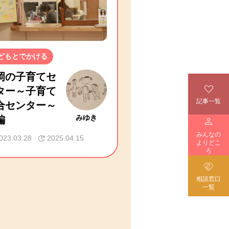
どもとでかける
岡の子育てセ

ター～子育て
記事一覧
合センター～
編
みゆき

みんなの
023.03.28
2025.04.15
よりどこ
ろ

相談窓口
一覧