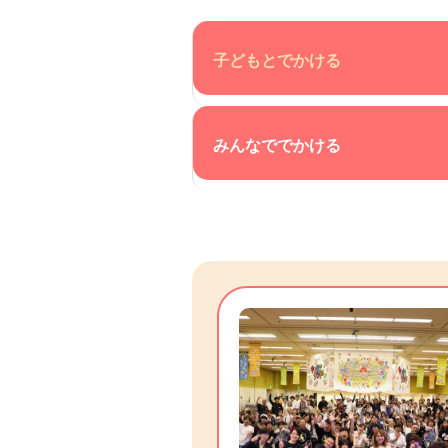
子どもとでかける
みんなででかける