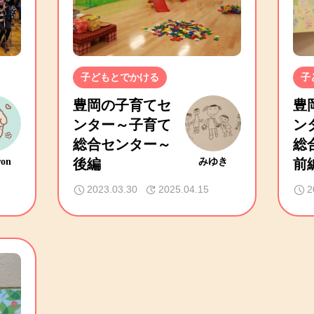
子どもとでかける
子
豊岡の子育てセ
豊
ンター～子育て
ン
総合センター～
総
ron
後編
みゆき
前
2023.03.30
2025.04.15
2