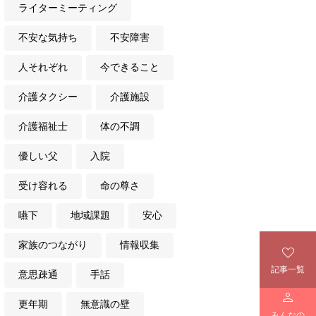
ライターミーティング
不安な気持ち
不安障害
人それぞれ
今できること
介護タクシー
介護施設
介護福祉士
体の不調
優しい父
入院
受け容れる
命の尊さ
嚥下
地域課題
安心
家族のつながり
情報収集

記事一覧
意思疎通
手話

更年期
無意識の壁
みんなの