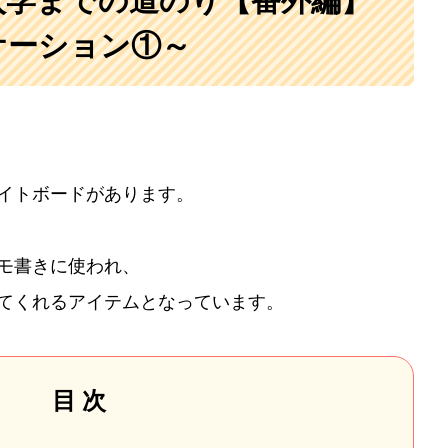
入学までの道のり【番外編】
ケーション①～
イトボードがあります。
モ書きに使われ、
てくれるアイテムとなっています。
目 次