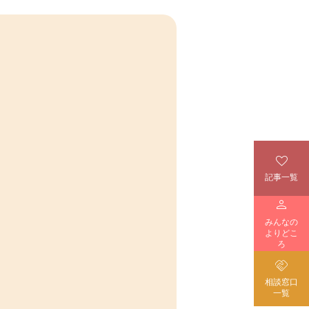

記事一覧

みんなの
よりどこ
ろ

相談窓口
一覧